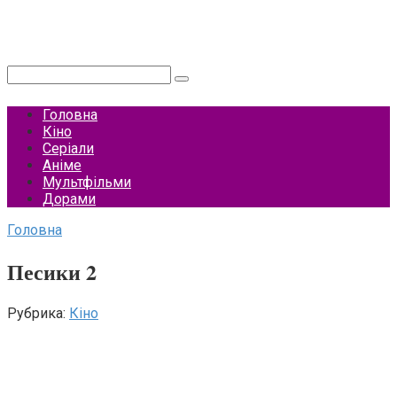
Перейти
до
вмісту
Пошук:
Головна
Кіно
Серіали
Аніме
Мультфільми
Дорами
Головна
Песики 2
Рубрика:
Кіно