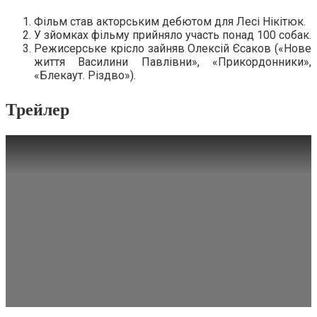
Фільм став акторським дебютом для Лесі Нікітюк.
У зйомках фільму прийняло участь понад 100 собак.
Режисерське крісло зайняв Олексій Єсаков («Нове
життя Василини Павлівни», «Прикордонники»,
«Блекаут. Різдво»).
Трейлер