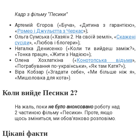
Кадр з фільму “Песики”
Артемій Єгоров («Буча», «Дитина з гарантією»,
«
Ромео і Джульєтта з Черкас
»);
Ольга Сумська («Хазяїн 2. На своїй землі», «
Скажені
сусіди
», «Любов і блогери»);
Наталка Денисенко («Коли ти вийдеш заміж?»,
«Тонка праця», «Жити з Надією»);
Олена Хохлаткіна («
Конотопська відьма
»,
«Пограбування по-українськи», «Як там Катя?»);
Віра Кобзар («Згадати себе», «Ми більше ніж я»,
«Мишоловка для кота»).
Коли вийде Песики 2?
На жаль, поки
не було анонсовано
роботу над
2 частиною фільму «Песики». Проте, якщо
щось зміниться, ми обов’язково розповімо.
Цікаві факти