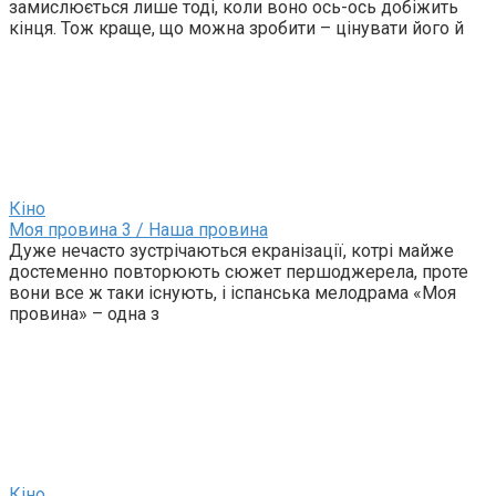
замислюється лише тоді, коли воно ось-ось добіжить
кінця. Тож краще, що можна зробити – цінувати його й
Кіно
Моя провина 3 / Наша провина
Дуже нечасто зустрічаються екранізації, котрі майже
достеменно повторюють сюжет першоджерела, проте
вони все ж таки існують, і іспанська мелодрама «Моя
провина» – одна з
Кіно