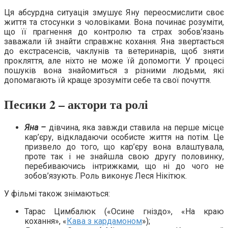
Ця абсурдна ситуація змушує Яну переосмислити своє
життя та стосунки з чоловіками. Вона починає розуміти,
що її прагнення до контролю та страх зобов’язань
заважали їй знайти справжнє кохання. Яна звертається
до екстрасенсів, чаклунів та ветеринарів, щоб зняти
прокляття, але ніхто не може їй допомогти. У процесі
пошуків вона знайомиться з різними людьми, які
допомагають їй краще зрозуміти себе та свої почуття.
Песики 2 – актори та ролі
Яна –
дівчина, яка завжди ставила на перше місце
кар’єру, відкладаючи особисте життя на потім. Це
призвело до того, що кар’єру вона влаштувала,
проте так і не знайшла свою другу половинку,
перебиваючись інтрижками, що ні до чого не
зобов’язують. Роль виконує Леся Нікітюк.
У фільмі також знімаються:
Тарас Цимбалюк («Осине гніздо», «На краю
кохання», «
Кава з кардамоном
»);