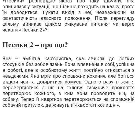
«Песики» розповідає якраз про таку дівчину, яка
опинилася у ситуації, що більше походить на казку, проте
їй доводиться шукати вихід з неї, незважаючи на
фантастичність власного положення. Після перегляду
фільму виникає цілком очікуване питання: чи варто
чекати «Песики 2»?
Песики 2 – про що?
Яна – амбітна кар’єристка, яка звикла до легких
стосунків без зобов’язань. Вона впевнена в собі, успішна
в роботі, але в особистому житті постійно стикається з
невдачами. Яна мріє про справжнє кохання, але боїться
відкритися та довіритися комусь. Одного разу її життя
перевертається з ніг на голову: таємниче прокляття
перетворює кожного, з ким вона проводить ніч, на
собаку. Тепер її квартира перетворюється на справжній
собачий притулок, де живуть її «хвостаті колишні».