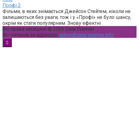
Профі 2
Фільми, в яких знімається Джейсон Стейтем, ніколи не
залишаються без уваги, тож і у «Профі» не було шансу,
окрім як стати популярним. Знову ефектні
Всі права захищені © 2026 Data Premier
Всі питання за адресою:
admin@data-premier.info