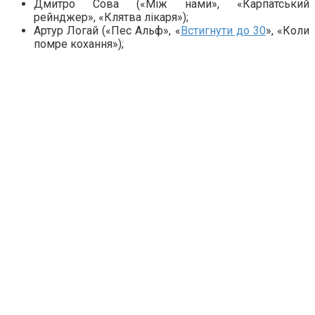
Дмитро Сова («Між нами», «Карпатський
рейнджер», «Клятва лікаря»);
Артур Логай («Пес Альф», «
Встигнути до 30
», «Коли
помре кохання»);