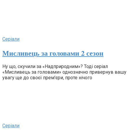
Серіали
Мисливець за головами 2 сезон
Ну що, скучили за «Надприродним»? Тоді серіал
«Мисливець за головами» однозначно привернув вашу
увагу ще до своєї прем’єри, проте нічого
Серіали