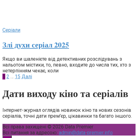
Серіали
Злі духи серіал 2025
Якщо ви шаленієте від детективних розслідувань з
нальотом містики, то, певно, входите до числа тих, хто з
нетерпінням чекає, коли
Пагінація
1
2
…
15
Далі
записів
Дати виходу кіно та серіалів
Інтернет-журнал оглядів новинок кіно та нових сезонів
серіалів, точні дати прем'єр, цікавинки та багато іншого.
Всі права захищені © 2026 Data Premier
Всі питання за адресою:
admin@data-premier.info