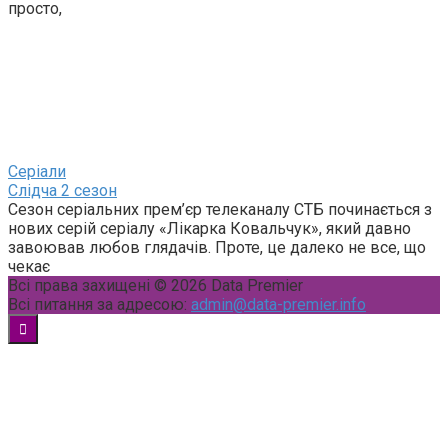
просто,
Серіали
Слідча 2 сезон
Сезон серіальних прем’єр телеканалу СТБ починається з
нових серій серіалу «Лікарка Ковальчук», який давно
завоював любов глядачів. Проте, це далеко не все, що
чекає
Всі права захищені © 2026 Data Premier
Всі питання за адресою:
admin@data-premier.info