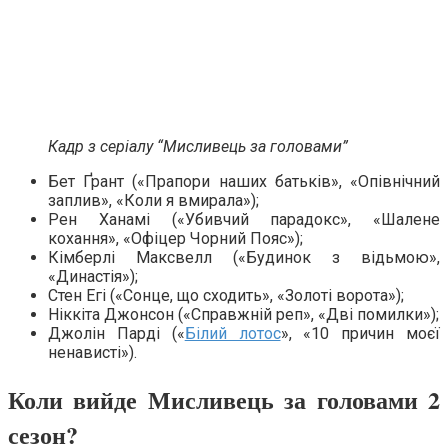
Кадр з серіалу “Мисливець за головами”
Бет Ґрант («Прапори наших батьків», «Опівнічний
заплив», «Коли я вмирала»);
Рен Ханамі («Убивчий парадокс», «Шалене
кохання», «Офіцер Чорний Пояс»);
Кімберлі Максвелл («Будинок з відьмою»,
«Династія»);
Стен Егі («Сонце, що сходить», «Золоті ворота»);
Ніккіта Джонсон («Справжній реп», «Дві помилки»);
Джолін Парді («
Білий лотос
», «10 причин моєї
ненависті»).
Коли вийде Мисливець за головами 2
сезон?