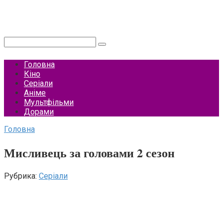
Перейти
до
вмісту
Пошук:
Головна
Кіно
Серіали
Аніме
Мультфільми
Дорами
Головна
Мисливець за головами 2 сезон
Рубрика:
Серіали