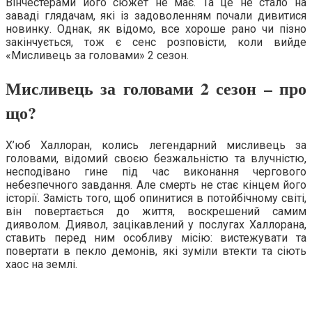
Вінчестерами його сюжет не має. Та це не стало на
заваді глядачам, які із задоволенням почали дивитися
новинку. Однак, як відомо, все хороше рано чи пізно
закінчується, тож є сенс розповісти, коли вийде
«Мисливець за головами» 2 сезон.
Мисливець за головами 2 сезон – про
що?
Х’юб Халлоран, колись легендарний мисливець за
головами, відомий своєю безжальністю та влучністю,
несподівано гине під час виконання чергового
небезпечного завдання. Але смерть не стає кінцем його
історії. Замість того, щоб опинитися в потойбічному світі,
він повертається до життя, воскрешений самим
дияволом. Диявол, зацікавлений у послугах Халлорана,
ставить перед ним особливу місію: вистежувати та
повертати в пекло демонів, які зуміли втекти та сіють
хаос на землі.