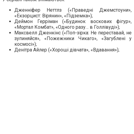
Дженніфер Неттлз («Праведні Джемстоуни»,
«Екзорцист: Вірянин», «Підземка»);
Деймон Герріман («Будинок воскових фігур»,
«Мортал Комбат», «Одного разу… в Голлівуді»);
Максвелл Дженкінс («Поп-зірка: Не переставай, не
зупиняйся», «Пожежники Чикаго», «Загублені у
космосі»);
Денітра Айлер («Хороші дівчата», «Вдавання»);