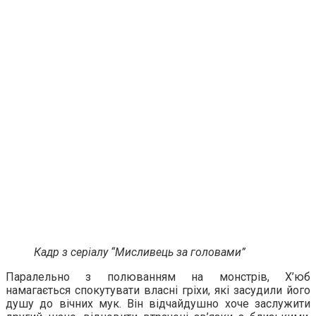
Кадр з серіалу “Мисливець за головами”
Паралельно з полюванням на монстрів, Х’юб
намагається спокутувати власні гріхи, які засудили його
душу до вічних мук. Він відчайдушно хоче заслужити