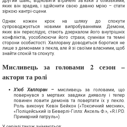
другий шанс, відновити втрачені зв’язки з близькими,
яких він зрадив, і здійснити свою давню мрію – стати
зіркою кантрі-сцени.
Однак кожен крок на шляху до спокути
супроводжується новими випробуваннями. Демони,
яких він переслідує, стають дзеркалом його внутрішніх
конфліктів, уособлюючи його страхи, сумніви та темні
сторони особистості. Халлорану доводиться боротися не
лише з демонами з пекла, але й зі своїми власними, щоб
знайти спокій та спокуту.
Мисливець за головами 2 сезон –
актори та ролі
Х
’юб Халлоран –
мисливець за головами, що
повернувся з мертвих завдяки дияволу і тепер
повинен ловити демонів та повертати їх у пекло.
Роль виконує Кевін Бейкон («Токсичний месник»,
«Поліцейський із Беверлі-Гіллз: Аксель Ф.», «R.I.P.D.
Примарний патруль»).
У серіалі також знімаються: